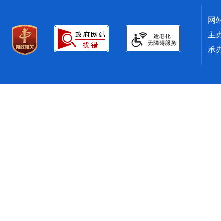
网
主
承