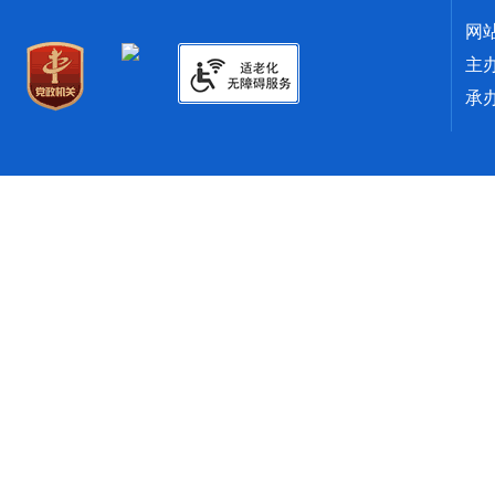
网
主
承