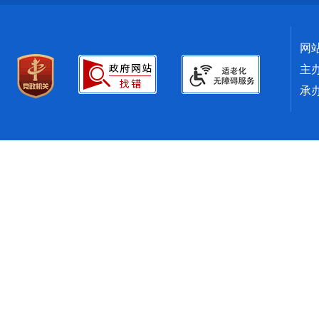
网
主
承