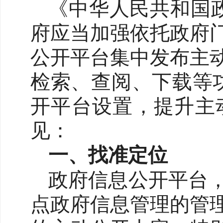
《中华人民共和国
府应当加强依托政府
公开平台集中发布主
检索、查阅、下载等
开平台设置，提升主
见：
一、找准定位
政府信息公开平台
点政府信息管理的管