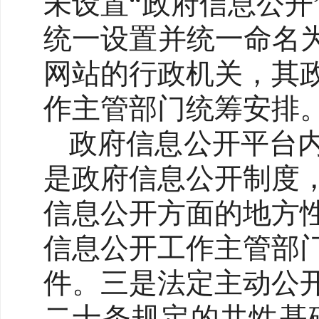
未设置“政府信息公
统一设置并统一命名
网站的行政机关，其
作主管部门统筹安排
政府信息公开平台
是政府信息公开制度
信息公开方面的地方
信息公开工作主管部
件。三是法定主动公
二十条规定的共性基