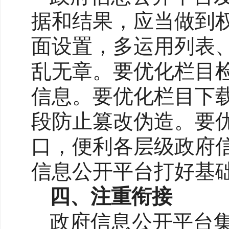
据和结果，应当做到
面设置，多运用列表
乱无章。要优化栏目
信息。要优化栏目下
段防止篡改伪造。要
口，便利各层级政府
信息公开平台打好基
四、注重衔接
政府信息公开平台