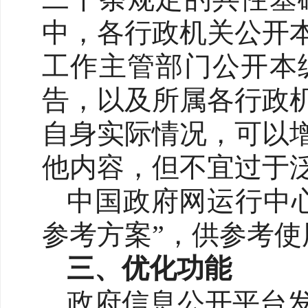
中，各行政机关公开
工作主管部门公开本
告，以及所属各行政
自身实际情况，可以
他内容，但不宜过于
中国政府网运行中
参考方案”，供参考使
三、优化功能
政府信息公开平台