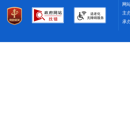
网
主
承