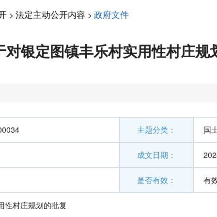
开
法定主动公开内容
政府文件
>
>
于对银定图镇丰乐村实用性村庄规
00034
主题分类：
国
成文日期：
202
是否有效：
有
用性村庄规划的批复