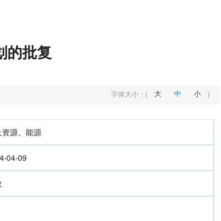
划的批复
大
中
小
字体大小：
[
]
土资源、能源
4-04-09
效