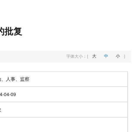
的批复
大
中
小
字体大小：
[
]
动、人事、监察
4-04-09
效