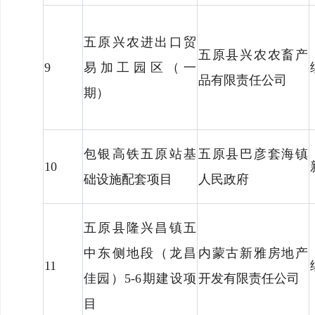
五原兴农进出口贸
五原县兴农农畜产
9
易加工园区（一
品有限责任公司
期）
包银高铁五原站基
五原县巴彦套海镇
10
础设施配套项目
人民政府
五原县隆兴昌镇五
中东侧地段（龙昌
内蒙古新雅房地产
11
佳园）5-6期建设项
开发有限责任公司
目