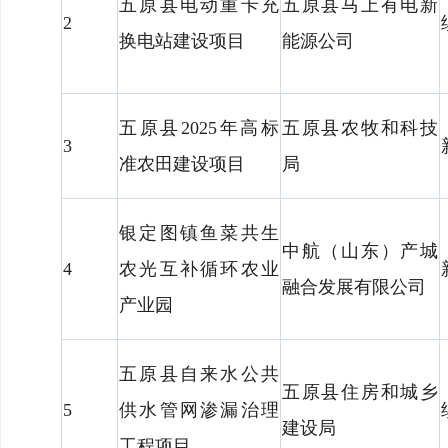
五原县电动重卡充
五原县马上有电新
2
换电站建设项目
能源公司
五原县2025年高标
五原县农牧和科技
3
准农田建设项目
局
银定图镇鱼菜共生
中航（山东）产城
4
农光互补循环农业
融合发展有限公司
产业园
五原县自来水公共
五原县住房和城乡
5
供水管网渗漏治理
建设局
工程项目