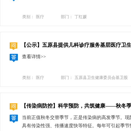
标人群是2011年11月10日以后出生的年满13周
要提醒大家的是，间隔期最好不要超过一年。HPV疫
类别：
医疗
部门：
丁红媛
苗（如甲肝疫苗、乙肝疫苗、百白破疫苗、脊髓灰质
时接种，但需要注意的是，同时接种要选择不同的部
划首席专家、主任医师 王华庆：国家免疫规划HP
了解HPV疫苗及其针对疾病的相关知识，以及接种
【公示】五原县提供儿科诊疗服务基层医疗卫
接种工作人员询问，详细提供孩子的健康状况以及既
查看详情>>
供监护人签署的知情同意书，再进行疫苗接种。接种
果出现不适症状，需及时告知接种单位工作人员进行
解疼痛等。如出现低热（小于38.5摄氏度）、乏力
类别：
医疗
部门：
五原县卫生健康委员会基卫股
【传染病防控】科学预防，共筑健康——秋冬
当前正值秋冬交替季节，正是传染病的高发季节。现
具有传染性强、传播速度快等特征。每年可引起季节