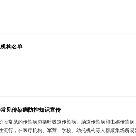
岁女孩，各地将为年龄满13周岁的女孩免费接种双价HPV疫苗，
苗可以和其他疫苗一起接种吗？中国疾控中心免疫规划首席专家、
炎疫苗、流脑疫苗等）同时接种，没有发现有效性降低、安全性
位、用不同的注射器，如左上臂接种HPV疫苗，右上臂接种其他
V疫苗的接种对象为未成年人，接种疫苗通常需要监护人，包括父
的流程。接种时，携带孩子及监护人的身份证件（如身份证、户
生机构名单
往的疾病史、过敏史、接种禁忌等情况，由接种医生来判断本次
HPV疫苗后，可以用棉签轻轻按住接种部位，避免揉搓，并务必
处理。回家后，适当休息，保持接种部位清洁，多喝水。如出现
、食欲减退等情况，注意多休息。如出现严重不适，建议及时请医
季常见传染病防控知识宣传
阶段常见的传染病包括呼吸道传染病、肠道传染病和虫媒传染病
性流行，在医疗机构、军营、学校、幼托机构等人群聚集场所易