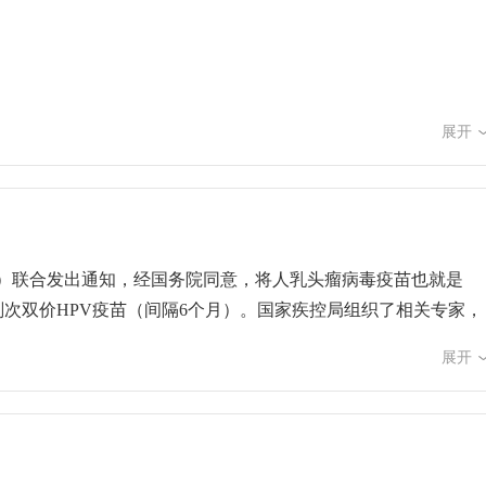
展开
日）联合发出通知，经国务院同意，将人乳头瘤病毒疫苗也就是
种2剂次双价HPV疫苗（间隔6个月）。国家疾控局组织了相关专家，
家癌症中心、中国医学科学院肿瘤医院教授 赵方辉：宫颈癌是
展开
是5.6万例，相当于近4分钟就有一名女性被诊断为宫颈癌，近1
平，25岁以后逐渐上升，至50—54岁年龄组达高峰，之后逐渐
高危型人乳头瘤病毒持续感染导致的。人乳头瘤病毒，就是我们常
为宫颈癌。HPV感染的高危因素有哪些？国家癌症中心、中国医