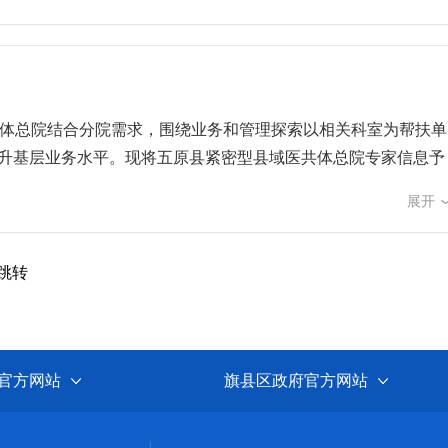
存在问题，全面部署整改提升工作，以最坚决的态度、最迅速的
应严格按照区域流程，在不同的区域，穿戴不同的防护用品，离
兴提供坚实的健康保障。立即传达学习，统一思想认识。2025
进行可能产生喷溅的诊疗操作时，应戴护目镜或防护面罩，穿防
强调，该项工作是下半年卫健系统的重中之重，要求针对各级督查
用飞沫传播的隔离预防。① 患者的隔离：患者进行隔离。应减
治、慢病签约（县乡村三级团队）、家庭病床服务（应纳尽纳、
。患者之间、患者与探视者之间相隔距离在1m以上，探视者应戴
卫生室管理、举一反三整改及监督检查必须全部到位，确保群众
外线或其他安全有效的方法对空气进行消毒。不建议使用化学消
共体总院结合分院需求，围绕业务和管理探索以相关科室为帮扶单
，开展实地检查。2025年8月30日——8月31日，委领导班
，并正确处理使用后物品。进入确诊或可疑传染病患者房间时，
提升基层业务水平。现将五原县紧密型县域医共体总院专家信息予
开展专项工作督导。期间，班子成员通过实地检查、座谈交流与
者及其血液、体液、分泌物、排泄物等物质时应戴手套。3经接触
神经内二科康复科疼痛科副主任个人简介：毕业于内蒙古医学院临床
动各项乡村振兴举措在基层落地见效。闻令而动 迅速响应——县
展开
，如需要转运时，应采取有效措施，减少对其他患者、医务人员
业进修学习，对神经内科的常见病和多发病进行学习。2023年于包
卫生健康系统助力乡村振兴工作进行再动员、再部署、再推进。
液、体液、分泌物、排泄物等物质时，应戴手套；离开隔离病室
流大会。擅长领域：脑血管系统疾病的诊治，脑出血、脑梗塞、头
排部署乡村振兴相关工作。切实增强责任感和使命感，确保各项
衣，用后按医疗废物管理要求进行处置。如接触甲类传染病应按要
职称：副主任医师职务：肾内科（血液透析室）副主任个人简
跳转
健康帮扶工作推进会。会议重点围绕家庭医师签约服务、大病救
避剂、纱门纱窗等进行个人防护，防止蚊虫叮咬；②及时清除室
年至今在我院内科工作。擅长领域：肾内科各种疾病及血液净化病人的诊
入户。针对暗访反馈和自查发现的薄弱环节，立即进行整改，尤
期对医院环境进行消杀灭，使用杀虫剂控制蚊虫等传播媒介的数
骨科方向）专业，至今一直从事骨科诊疗工作，2014年-2015
的强大合力。此次各医疗机构推进会的密集召开，既是贯彻落实
保持良好的个人及环境卫生，注意手卫生。②注意咳嗽礼仪。③
长领域：脊柱、四肢骨折，骨关节病，腰腿疼等常见病的诊断与治
风，为持续巩固拓展健康扶贫成果，高质量助力乡村振兴提供了坚
官方网站
旗县区政府官方网站
务：急诊科主任个人简介：内蒙古医师协会急诊分会委员，内蒙
作，2004年在天津第一中心医院进修。擅长领域：熟练掌握各
人简介：2006年毕业于内蒙古医科大学麻醉系本科，先后在内