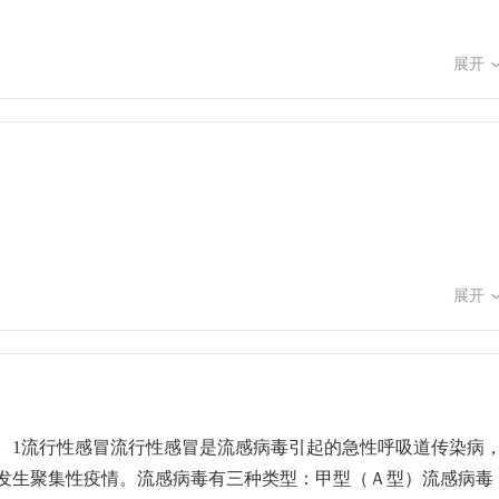
一共需要接种两剂次。完成首剂接种后，间隔半年接种第二剂次。这里
主任医师 王华庆：许多临床研究证据证明，HPV疫苗和其他
展开
风险增加的情景。因此，国际共识是HPV疫苗可以与其他疫苗同
种类疫苗。接种HPV疫苗有哪些注意事项？中国疾控中心免疫规
亲、母亲或其他法定监护人的陪同。接种前，建议孩子和家长提前
口本）、儿童预防接种证，要仔细阅读知情同意书，配合现场预防
是否可以接种。如在学校设立的临时接种点接种疫苗，学生要提
保证留观30分钟，以便及时发现和处理可能出现的不良反应。如
注射部位疼痛、红肿等局部反应，通常居家处理即可，如冷敷缓
生诊治。
展开
。1流行性感冒流行性感冒是流感病毒引起的急性呼吸道传染病
发生聚集性疫情。流感病毒有三种类型：甲型（Ａ型）流感病毒