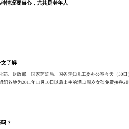
几种情况要当心，尤其是老年人
一文了解
化部、财政部、国家药监局、国务院妇儿工委办公室今天（30
起，组织各地为2011年11月10日以后出生的满13周岁女孩免费接
了解答。我国宫颈癌的发病情况如何？与HPV感染有关系吗？国
数据显示，2022年我国宫颈癌新发病例为15.1万例，死亡病例
康。对宫颈癌分年龄段分析发现，发病率在25岁之前处于较低水
轻化的趋势，防控宫颈癌非常重要。宫颈癌病因明确，主要是由
系吗？
但如果持续感染，就有可能发生上皮内瘤样病变，或者进一步发展