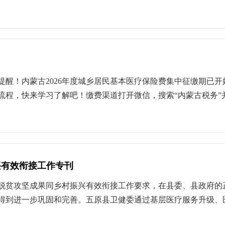
染人类，丙型（Ｃ型）流感病毒只感染人类，并不会引起严重的
、头痛、畏寒、全身肌肉酸痛等。2新冠病毒感染新冠病毒感染
状有发热、畏寒、干咳、乏力、肌痛、鼻塞、流涕、咽痛、嗅觉
成人亦可感染。以发热、咳嗽为主要临床表现，可伴有头痛、流
秋冬季，感染者和无症状感染者是主要的传染源。它的传播途径
种病毒引起的急性肠道传染病。秋季为高发季节，多由轮状病毒
提醒！内蒙古2026年度城乡居民基本医疗保险费集中征缴期已开
带者排出的粪便污染环境后，病原体经水、食物、手、苍蝇、蟑
程，快来学习了解吧！缴费渠道打开微信，搜索“内蒙古税务”并关
症状，病程短。各种病毒所致胃肠炎的临床表现基本类似。人群
.实名认证后，点击“我要缴费”;3.输入缴费人信息，身份证件号
、诺如病毒、杯状病毒等。病程一般5-7天，均为自限性疾病。
，选择“应缴费额”，并点击提交;5.选择缴费方式，确认缴费，页
一般不会直接传播疾病。我国登革热疫情主要为境外输入病例引起
人登录社保缴费小程序系统后，需仔细核对医保经办机构、姓名、
-10月份为发病高峰期。如果过去2周曾在登革热流行的国家或
.缴费支付完成2-3个工作日后，可以通过社保缴费小程序查询缴费记
同时伴有以下症状之一——明显疲乏、厌食、恶心等，常伴较剧烈
兴有效衔接工作专刊
25年12月底（具体以各盟市、计划单列市规定为准）。请各位
快到正规医院就医，并主动向大夫说明自己可能得了登革热，以
受，详询当地医保经办机构。
脱贫攻坚成果同乡村振兴有效衔接工作要求，在县委、县政府的
早期识别和及时救治是降低病死率的关键。预防与控制措施在标
得到进一步巩固和完善。五原县卫健委通过基层医疗服务升级、
采用空气隔离的防护措施。①患者隔离：患者病情容许时，应戴
服务体系常态化建设。近日，自治区乡村振兴领域暗访调研组对
，并注意转运过程中医务人员的防护。②空气净化与消毒：首选