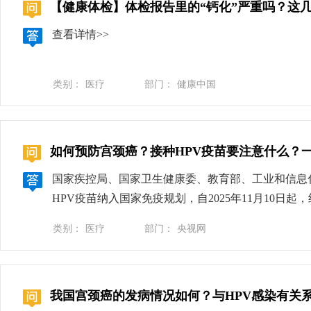
【健康体检】体检报告里的“钙化”严重吗？这
查看详情>>
类别：
医疗
部门：
健康中国
如何预防宫颈癌？接种HPV疫苗要注意什么？
国家疾控局、国家卫生健康委、教育部、工业和信息
HPV疫苗纳入国家免疫规划，自2025年11月10日
对宫颈癌预防、HPV疫苗接种等大家关心的问题进行
类别：
医疗
部门：
央视网
性生殖系统最常见的恶性肿瘤之一。国家癌症中心发布的
分钟就有一名女性因宫颈癌离世，严重威胁女性身心健
下降。近20年来，我国宫颈癌的发病率呈上升且年
我国宫颈癌的发病情况如何？与HPV感染有关
简称的HPV。感染高危型HPV并不等于得宫颈癌，