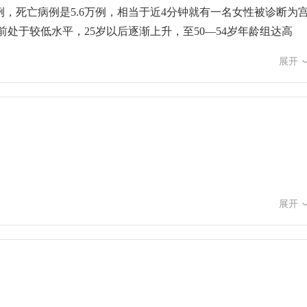
性行为年龄过早、多个性伴侣、感染其他性传播疾病、免疫功能低
例，死亡病例是5.6万例，相当于近4分钟就有一名女性被诊断为
素的人群更容易发生HPV持续感染，进而患宫颈癌。公众应该采
处于较低水平，25岁以后逐渐上升，至50—54岁年龄组达高
有效预防和控制的。首先，及时接种HPV疫苗能够预防高危型
确，主要是由高危型人乳头瘤病毒持续感染导致的。人乳头瘤病
的HPV疫苗可有效预防70%以上的宫颈癌的发生；其次，保持
展开
，或者进一步发展为宫颈癌。
，这些人群需要定期的宫颈癌筛查；另外，HPV疫苗属于预防性
患者，可通过及早治疗、健康管理等措施，减少宫颈癌的可能，提
主任、研究员 安志杰：及时接种HPV疫苗能够预防高危型HP
期干预措施。广泛接种疫苗，可以有效预防70%以上的宫颈癌发
能够有效提升疫苗接种率，更广泛地保护群众身体健康。将HPV
防接种服务，促进健康公平。因此，为加快宫颈癌消除进程，我
心免疫中心副主任、研究员 安志杰：我国将13周岁女孩确定为
展开
通过性行为感染，因此在感染概率增大之前，也就是发生性行为年
关研究表明，9—14岁女孩接种HPV疫苗产生的抗体水平，是1
平和更持久的保护效果。参考国际上发达国家和国内的多个省份实
PV疫苗纳入民生工程，目标人群覆盖已经超过千万，这些都验证了
专家、主任医师 王华庆：这次纳入国家免疫规划的HPV疫苗的