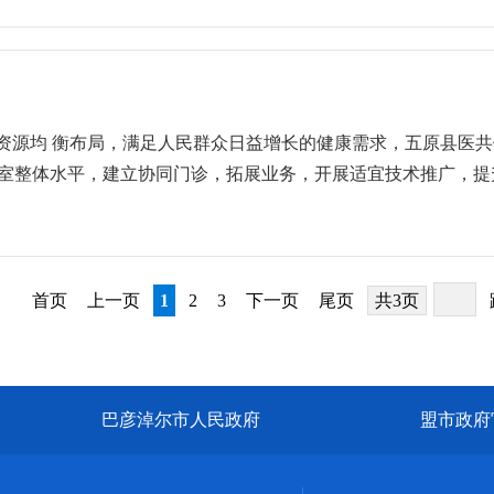
立即组织召开专题会议，传达学习暗访反馈意见精神，深刻反思
消毒。但不建议使用化学消毒剂喷雾消毒。③医务人员的防护：
增效，坚决守住不发生规模性因病返贫的底线，为全面推进乡村振
或可疑传染病患者房间时，应戴帽子、医用防护口罩（N95）；
五原县巩固拓展脱贫攻坚成果同乡村振兴有效衔接工作推进会上
物质时应戴手套。2飞沫传播传染病在标准预防的基础上，还应采
一满意”作出部署：思想认识、政策掌握、基本情况掌握、大病救
情容许时，应戴外科口罩，并定期更换。应限制患者的活动范围
案资料、政策宣传、责任落实、一把手跟踪随访、驻村帮扶、村
可采用循环风空气消毒机进行空气消毒；无人情况下，还可用紫
资源均 衡布局，满足人⺠群众日益增⻓的健康需求，五原县医
治区暗访过程中发现问题对主要责任人进行问责处理。坚持领导带队
流程，在不同的区域，穿戴不同的防护用品，离开时按要求摘脱
头科室整体水平，建立协同⻔诊，拓展业务，开展适宜技术推广，
吉泰镇、塔尔湖镇、新公中镇、银定图镇、丰裕分院等村卫生室
喷溅的诊疗操作时，应戴护目镜或防护面罩，穿防护服，当接触患
ORK DEBRIEFIN姓名：张维伦职称：副主任医师职务：
展，精准掌握民情民意，并就发现的问题进行现场指导，着力推
的隔离与预防。①患者隔离：应限制患者的活动范围，减少转运
床内科的诊疗工作，2013-2014年在北京三医院神经内科专
疗机构相继组织召开乡村振兴工作有效衔接工作推进会，就全县
用消毒产品保证消毒效果。③医务人员防护：接触隔离患者的血
成全脑血管造影术。参与第五届2018中国眩晕医学论坛学术交
拓展脱贫攻坚成果同乡村振兴有效衔接工作推进会会议精神并安
。手上有伤口时应戴双层手套。进入隔离病室，使用一次性隔离
中枢神经系统感染、神经肌肉疾病等方面的治疗。姓名：刘丹艳
首页
上一页
1
2
3
下一页
尾页
共3页
行动。县医共体总院人民医院、中蒙医院、妇幼保健院同步召开
。4虫媒病毒传染病①要做好防蚊虫和灭蚊虫工作，使用蚊虫驱
本科。2010-2013年内蒙古林业总医院肾内科工作。2014
院传达卫健委会议精神部署相关工作，第一时间整改问题，下乡
立隔离病房，医护人员在接触疑似病例时穿戴相应防护用品④定
骨科副主任个人简介：2008年毕业于内蒙古医科大学临床医学（
硬招实招，形成全县卫健系统上下联动、协同推进乡村振兴工作
以便及时发现和报告病例，防止院内感染扩散。公众健康指引①
-12月在内蒙古医科大学第二附属医院进修学习脊柱微创技术。擅
冲锋号”，充分彰显了全县卫健系统紧抓快干、迅速落实的过硬作
④保持开窗通风。⑤传染病流行期间不前往人群密集场所。
巴彦淖尔市人民政府
盟市政府
间盘突出间盘镜下髓核摘除术。姓名：杨凯职称：副主任医师职
委员会委员。毕业于包头医学院临床医学系，一直从事急诊临床工
重症的抢救及药物中毒的处理。姓名：赵勇红职称：副主任医师个