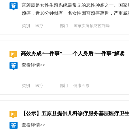
学科学院肿瘤医院教授 赵方辉：在高危型HPV感染
宫颈癌是女性生殖系统最常见的恶性肿瘤之一。国家癌症
下（如艾滋病病毒感染者、器官/骨髓移植后患者、
颈癌，近10分钟就有一名女性因宫颈癌离世，严重威
取哪些措施预防宫颈癌？北京协和医院妇产科主任医
峰，之后逐渐下降。近20年来，我国宫颈癌的发病
HPV的持续感染，从而有效降低宫颈癌的发生率，这
类别：
医疗
部门：
国家疾病预防控制局
毒，就是我们常简称的HPV。感染高危型HPV并不
健康的生活方式、定期开展宫颈癌筛查，是第二道防
疫苗，不能清除已存在的HPV感染，也不能阻止已
高患者的生存质量，这是防控宫颈癌的第三道防线。为
高效办成“一件事”——个人身后“一件事”解读
的持续感染，从而有效降低患宫颈癌等疾病的风险。
查看详情>>
生，同时也可以降低因感染HPV导致的其他疾病的发
疫苗纳入国家免疫规划，可以减少不同地区、不同收
国将HPV疫苗纳入国家免疫规划，保护公众健康。为
类别：
医疗
部门：
健康五原
HPV疫苗免费接种的目标人群，是综合考虑保护效
龄之前，进行HPV疫苗接种，可以获得更好的保护效
岁以上人群的2倍以上，而且保护效果可持续至少10
【公示】五原县提供儿科诊疗服务基层医疗卫
经验，比如，多个国家，同样是为11—14岁女孩免
将13周岁女孩作为接种目标人群的可行性。纳入国家
查看详情>>