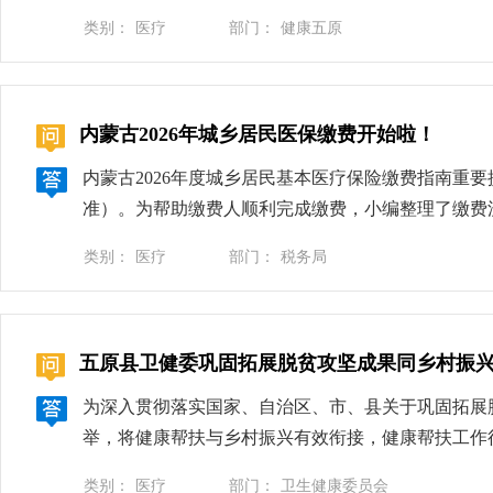
感染哺乳动物以及鸟类；乙型（Ｂ型）流感病毒只感
类别：
医疗
部门：
健康五原
或间接接触传播。主要症状表现为发热、咳嗽、咽痛
接触被病毒污染的物品也可造成感染。感染后主要症
体感染而引起的肺部炎症，多见于5岁及以上儿童，
内蒙古2026年城乡居民医保缴费开始啦！
吸音降低、干啰音、湿啰音。肺炎支原体肺炎多发于
周均有传染性。4病毒性腹泻病毒性腹泻是一组由多
内蒙古2026年度城乡居民基本医疗保险缴费指南重要
病患者的粪便都含有大量病原体。病原体随病人或携
准）。为帮助缴费人顺利完成缴费，小编整理了缴费流
恶心、呕吐、腹痛、腹泻，也可有发热及全身不适等
社保缴费小程序后，点击底部“我的”进行实名认证;2
毒性腹泻的病原体种类较多，包括轮状病毒、腺病毒
类别：
医疗
部门：
税务局
度，选择2026年，点击“城乡居民基本医疗保险费”
由“病人→伊蚊→其他人”的途径传播。人与人之间
是否正确，点击去支付完成缴费。温馨提示1.缴费
热高发季节为夏秋季，一般自5月份开始逐渐增多，8
不一致，应停止缴费，及时与所属医保经办机构核实。2
革热发生，当出现突起发热（有时可达39°C），
五原县卫健委巩固拓展脱贫攻坚成果同乡村振
年度城乡居民基本医疗保险费集中征缴期限截止到20
潮红时，应考虑自己有感染登革热的可能。此时应尽
费的会产生一定期限的待遇等待期，影响医保待遇享
为深入贯彻落实国家、自治区、市、县关于巩固拓展
早发现、早诊断、早治疗、早防蚊隔离。重症病例的
举，将健康帮扶与乡村振兴有效衔接，健康帮扶工作
卫生。1空气传播传染病在标准预防的基础上，还应
与乡村振兴深度衔接，相关工作已融入县域医疗卫生
转送至有条件收治呼吸道传染病的医疗机构进行收治
类别：
医疗
部门：
卫生健康委员会