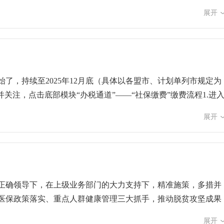
疾病。可以通过呼吸道传播，也可以通过口腔、鼻腔等黏膜直接
展开
主要经呼吸道飞沫和密切接触传播，封闭环境中可经气溶胶传播
味觉减退或丧失、腹泻等。3肺炎支原体肺炎支原体肺炎是由支
涕、咽痛、耳痛等。肺部早期体征可不明显，随病情进展可出现
是飞沫和接触传播，感染潜伏期1至3周，潜伏期内至症状缓解数
感染引起。病人和病原体携带者是最主要的传染源，所有肠道传
始了，持续至2025年12月底（具体以各盟市、计划单列市规定为
螂等媒介由口而入引起感染。病毒性腹泻的临床特点为起病急、
注，点击底部模块“办税通道”——“社保缴费”缴费流程1.进
对肠道传染病普遍易感，但手足口病、菌痢等大都见于儿童。病
码、姓名、手机号码，点击下一步，“选择医疗保险”；4.点击缴费
5虫媒传播疾病登革热是经媒介伊蚊叮咬传播的急性传染病，主要
展开
面提示：即将打开“政务缴费助手”小程序，点击允许，确认缴费金
的本地传播疫情，多分布在广东、云南等沿海或沿边地区。登革
身份证号码、险种、属期等信息是否与本人实际参保信息一致。
地区逗留，或自己生活与活动的社区、街道、甚至城市范围内有登
录、使用 “缴费凭证开具” 模块开具电子缴费凭证。3.2026
的头痛、眼眶痛、全身肌肉痛、骨关节痛，可伴面部、颈部、胸部
参保缴费人务必在集中征缴期内完成参保缴费，超过集中征缴期缴
尽快得到诊治，并采取防蚊隔离，防止进一步扩散。治疗原则是
正确领导下，在上级业务部门的大力支持下，精准施策，多措并
准预防的基础上，根据传染病的传播特点做好预防控制，做好手
医保政策落实、重点人群健康管理三大抓手，推动脱贫攻坚成果
外科口罩，定期更换，并限制其活动范围。无条件收治时，应尽
我县巩固拓展健康扶贫成果同乡村振兴有效衔接工作进行了深入
开窗通风，可采用循环风空气消毒机进行空气消毒；无人情况
展开