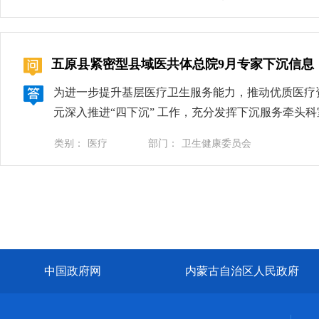
检查与指导。暗访结束后，五原县卫健委高度重视，
下，还可用紫外线或其他安全有效的方法对空气进行
行动、最有力的措施，确保问题整改到位、工作提质
开时按要求摘脱，并正确处理使用后物品。进入确诊
年9月4日，卫健委党组书记、主任付永利组织召开
服，当接触患者及其血液、体液、分泌物、排泄物等
五原县紧密型县域医共体总院9月专家下沉信息
发现的问题一周内全部整改到位，并围绕“十六到位
转运，当需要转运时，医务人员应注意防护。患者病
服务次数）、先诊疗后付费执行、信息数据互通、档
外科口罩。②加强通风或进行空气的消毒：空气消毒
为进一步提升基层医疗卫生服务能力，推动优质医疗
对健康帮扶工作百分之百满意，对银定图镇卫生院在自
毒剂喷雾消毒。③医务人员的防护：应严格按照区域
元深入推进“四下沉” 工作，充分发挥下沉服务牵
子带队深入基层，聚焦乡村振兴重点工作，先后赴天
应戴帽子、医用防护口罩（N95）；进行可能产生
以发布。《五原县域医共体专家下沉信息》专家简介W
入户走访等多种形式，全面了解乡村振兴战略实施进
类别：
医疗
部门：
卫生健康委员会
传播传染病在标准预防的基础上，还应采用接触传播
学专业，大学本科学历，获得临床学士学位，一直从事临
直医疗机构全面启动乡村振兴各项工作。各县直各医
和环境表面的污染。②加强物表的擦拭消毒：正确使
头市中心医院进修学习脑血管病介入治疗，可独立完
各院主要领导亲自主持，深入传达学习县卫健委巩固
前，接触污染物品后应摘除手套，洗手和/或手消毒
晕、眩晕、头痛、周围神经疾病、癫痫、脊髓疾病、
任务落地见效。推进不仅在于会议部署，更在于立即
求穿脱防护服，防护服按医疗废物管理要求进行处置
介：2010年毕业于内蒙古科技大学包头医学院，大学
治、先诊疗后付费等工作再研究再部署。各乡镇卫生
积水，防止蚊虫繁殖；消灭成蚊，降低蚊密度；③设
疗。姓名：王荐琛职称：副主任医师职务：工会副主席、
其在大病救治、村医培训、公共卫生服务等方面拿出
量。⑤接诊时做好相关流行病学调查，问清旅居史，
年于北京大学第三医院骨科进修学习，2021年9月
上级精神的“动员令”，也是全面启动重点工作的“
提高自身免疫力，合理饮食与锻炼，及时接种疫苗。
中国政府网
内蒙古自治区人民政府
疗，熟练掌握髋关节、膝关节人工关节置换术，腰椎
的组织保障和行动支撑。
古医学会高压氧分会委员，内蒙古医师协会急救管理
种常见病、多发病的治疗，擅长急诊急救工作，急危