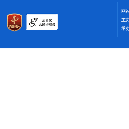
网
主
承