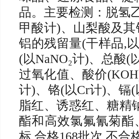
品。主要检测：脱氢乙
甲酸计)、山梨酸及其
铝的残留量(干样品,
(以NaNO₂计)、总
过氧化值、酸价(KOH
计)、铬(以Cr计)、
脂红、诱惑红、糖精
酯和高效氯氟氰菊酯
标,合格168批次 不合