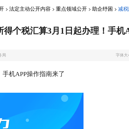
开
法定主动公开内容
重点领域公开
助企纾困
减税
>
>
>
>
合所得个税汇算3月1日起办理！手机
务局
字体大
！手机APP操作指南来了