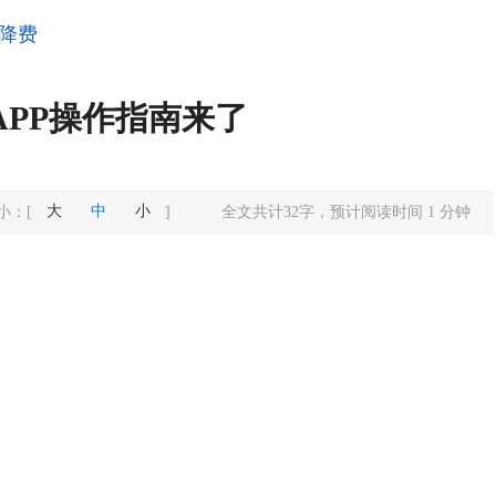
降费
APP操作指南来了
大
中
小
小：
[
]
全文共计
32
字，预计阅读时间
1
分钟