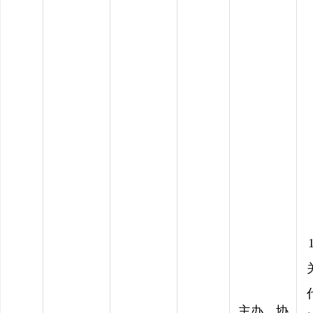
1
主办、协