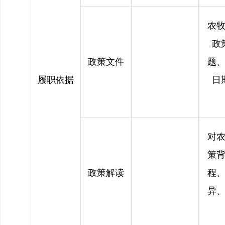
农
政
政策文件
题
履职依据
日
对
策
政策解读
程
异