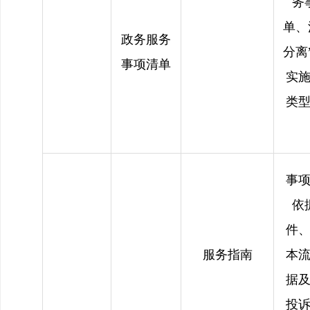
务
单、
政务服务
分离
事项清单
实
类
事
依
件
服务指南
本
据
投