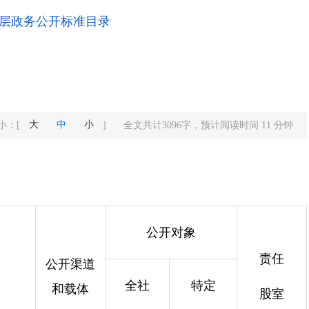
层政务公开标准目录
大
中
小
小：
[
]
全文共计
3096
字，预计阅读时间
11
分钟
公开对象
责任
公开渠道
全社
特定
和载体
股室