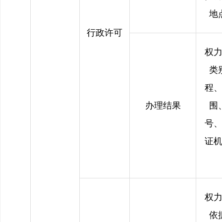
地
行政许可
权
类
程
办理结果
围
号
证
权
依