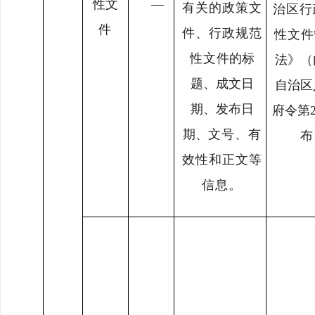
性文
—
有关的政策文
治区行
件
件、行政规范
性文
件
性文
件的标
法》（
题、成文日
自治区
期、发布日
府令第2
期、
文号、有
布
效性和正文等
信息。