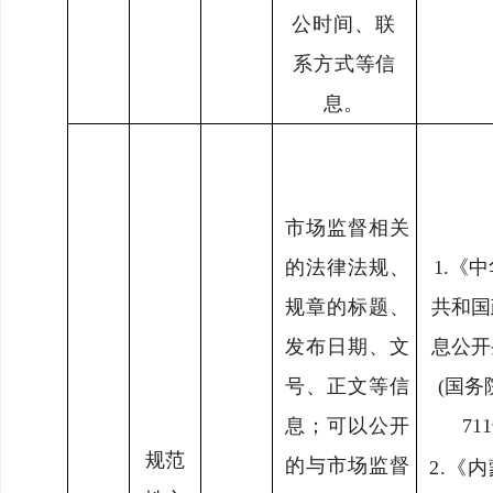
公时间、联
系方式
等信
息。
市场监督相关
的法律法规、
1.
《中
规章
的标题、
共和国
发布日期、文
息公
开
号、正文等信
(国务
息；可以公开
71
规范
的与市场监督
2.
《内