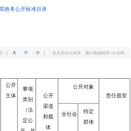
层政务公开标准目录
大
中
小
小：
[
]
全文共计
4196
字，预计阅读时间
14
分钟
公开
公开对象
事项
主体
公开
责任股室
类别
渠道
（法
特定
全社会
和载
定公
群体
体