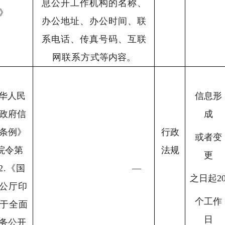
息公开工作机构的名称、
》
办公地址、办公时间、联
系电话、传真号码、互联
网联系方
式等内容。
华人民
信息形
政府信
成
条例》
行政
或者变
院令第
法规
更
2.
《国
—
之日起2
公厅印
个工作
于全
面
日
务公开