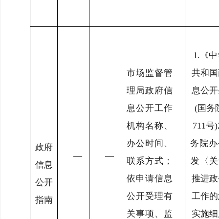
1.
《中
市场监督管
共和国
理局政府信
息公
开
息公开工作
(国务
机构名称、
711号)
办公时间、
务院办
政府
—
—
联系方式；
发〈关
信息
依申请信息
推进政
公开
公开受理有
工作的
指南
关事项、监
实施细