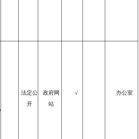
法定公
政府网
√
办公室
开
站
0