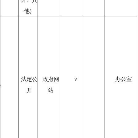
开、其
他）
法定公
政府网
√
办公室
0
开
站