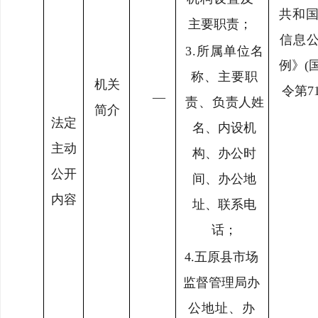
共和
主要职责；
信息
3.
所属单位名
例》(
称、主要职
机关
令第71
—
责、负
责人姓
简介
法定
名、内设机
主动
构、办公时
公开
间、
办公地
内容
址、联系电
话；
4.
五原县市场
监督管理局
办
公地址、办