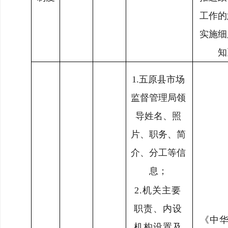
工作的
实施细
知
1.
五原县市场
监督管理局
领
导姓名、照
片、职务、简
介、分工等信
息；
2.
机关主要
职责、内设
《中
机构设置
及