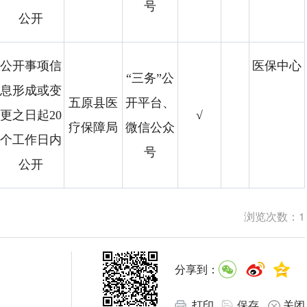
号
公开
公开事项信
医保中心
“三务”公
息形成或变
五原县医
开平台、
更之日起20
√
疗保障局
微信公众
个工作日内
号
公开
浏览次数：
1
分享到：
打印
保存
关闭