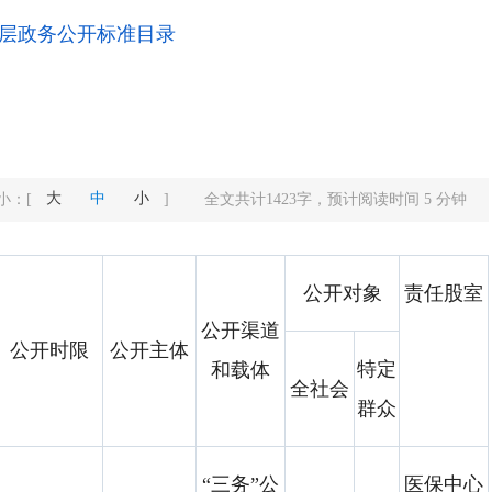
层政务公开标准目录
大
中
小
小：
[
]
全文共计
1423
字，预计阅读时间
5
分钟
公开对象
责任股室
公开渠道
公开时限
公开主体
特定
和载体
全社会
群众
“三务”公
医保中心