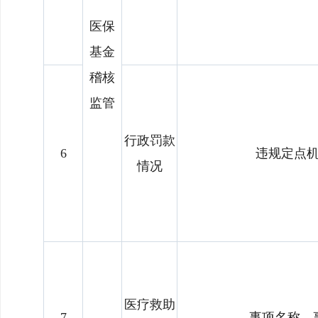
医保
基金
稽核
监管
行政罚款
6
违规定点
情况
医疗救助
7
事项名称、