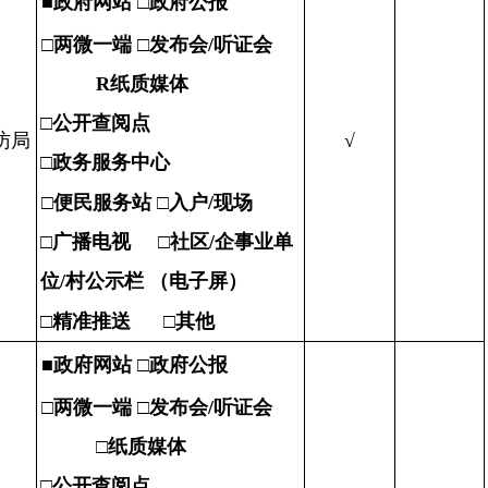
■
政府网站 □政府公报
□
两微一端
□
发布会/听证会
R
纸质媒体
□
公开查阅点
访局
√
□
政务服务中心
□
便民服务站 □入户/现场
□
广播电视
□
社区/企事业单
位/村公示栏
（电子屏）
□
精准推送 □其他
■
政府网站 □政府公报
□
两微一端
□
发布会/听证会
□
纸质媒体
□
公开查阅点