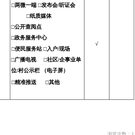
□
两微一端
□
发布会/听证会
□
纸质媒体
□
公开查阅点
□
政务服务中心
√
□
便民服务站 □入户/现场
□
广播电视
□
社区/企事业单
位/村公示栏
（电子屏）
□
精准推送 □其他
浏览次数：
1