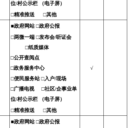
位/村公示栏
（电子屏）
□
精准推送 □其他
■
政府网站 □政府公报
□
两微一端
□
发布会/听证会
□
纸质媒体
□
公开查阅点
□
政务服务中心
√
□
便民服务站 □入户/现场
□
广播电视
□
社区/企事业单
位/村公示栏
（电子屏）
□
精准推送 □其他
■
政府网站 □政府公报