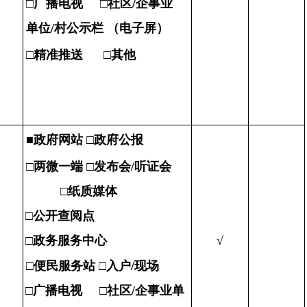
□
广播电视 □社区/企事业
单位/村公示栏 （电子屏）
□
精准推送 □其他
■
政府网站 □政府公报
□
两微一端
□
发布会/听证会
□
纸质媒体
□
公开查阅点
□
政务服务中心
√
□
便民服务站 □入户/现场
□
广播电视
□
社区/企事业单