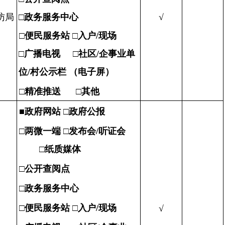
访局
□
政务服务中心
√
□
便民服务站 □入户/现场
□
广播电视
□
社区/企事业单
位/村公示栏
（电子屏）
□
精准推送 □其他
■
政府网站 □政府公报
□
两微一端 □发布会/听证会
□纸质媒体
□
公开查阅点
□
政务服务中心
县
□
便民服务站 □入户/现场
√
局