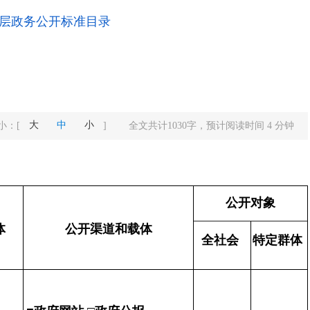
层政务公开标准目录
大
中
小
小：
[
]
全文共计
1030
字，预计阅读时间
4
分钟
公开对象
体
公开渠道和载体
全社
会
特定
群体