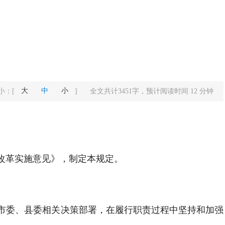
大
中
小
小：
[
]
全文共计
3451
字，预计阅读时间
12
分钟
改革实施意见》，制定本规定。
市委、县委相关决策部署，在履行职责过程中坚持和加强