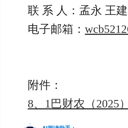
联 系 人：孟永 王
电子邮箱：
wcb5212
附件：
8、1巴财农（2025）
AI阅读助手：